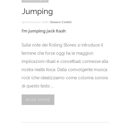
Jumping
29 Settembre 2008 |
Simone Cellitti
I’m jumping jack flash
Sulle note dei Rolling Stones si introduce il
termine che forse oggi ha le maggiori
implicazioni rituali e concettuali connesse alla
nostra realtà fisica. Dalla coinvolgente musica
rock (che idealizziamo come colonna sonora
di questo testo …
READ MORE