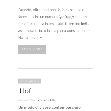
Quando, oltre dieci anni fa, la rivista Lotus
faceva uscire un numero (92/1997) sul tema
della “residenza interstiziale” il termine
infill
assumeva di fatto la sua piena consacrazione.
Nel testo veniva …
READ MORE
Senza categoria
Il loft
5 Giugno 2009 |
Simone Cellitti
Un modo di vivere contemporaneo