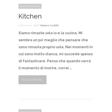
Senza categoria
Kitchen
9 Dicembre 2008 |
Simone Cellitti
Siamo rimaste solo io e la cucina. Mi
sembra un po’ meglio che pensare che
sono rimasta proprio sola. Nei momenti in
cui sono molto stanca, mi succede spesso
di fantasticare. Penso che quando verrà
il momento di morire, vorrei …
READ MORE
Senza categoria