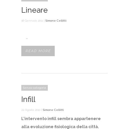
Lineare
18 Gennaio 2011 |
Simone Cellitti
…
READ MORE
Senza categoria
Infill
22 Agosto 2010 |
Simone Cellitti
L’intervento infill sembra appartenere
alla evoluzione fisiologica della città.