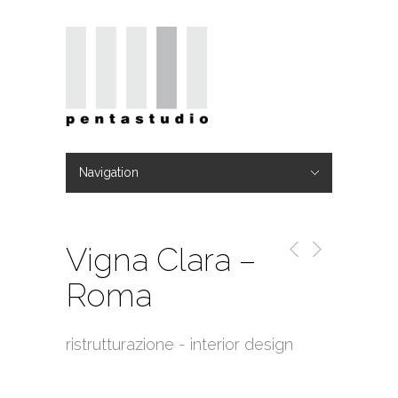
Navigation
Hide Navigation
Home
Studio
TEAM
Progetti
Blog
Video
Contatti
Vigna Clara –
Roma
ristrutturazione - interior design