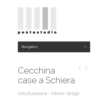
Navigation
Hide Navigation
Home
Studio
TEAM
Progetti
Blog
Video
Contatti
Cecchina
case a Schiera
ristrutturazione - interior design