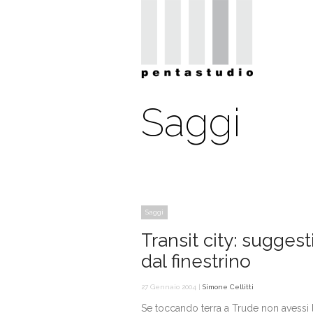
Saggi
Saggi
Transit city: suggest
dal finestrino
27 Gennaio 2004 |
Simone Cellitti
Se toccando terra a Trude non avessi l