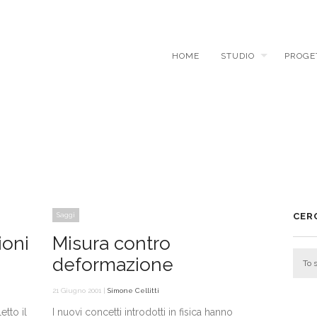
HOME
STUDIO
PROGE
Saggi
CER
ioni
Misura contro
deformazione
21 Giugno 2001 |
Simone Cellitti
etto il
I nuovi concetti introdotti in fisica hanno