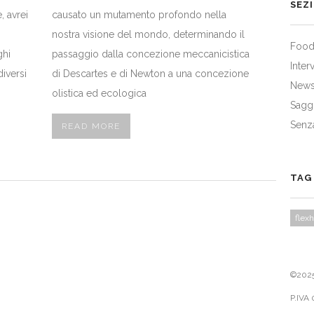
SEZ
, avrei
causato un mutamento profondo nella
nostra visione del mondo, determinando il
Food
ghi
passaggio dalla concezione meccanicistica
Inter
iversi
di Descartes e di Newton a una concezione
New
olistica ed ecologica
Sagg
Senz
READ MORE
TAG
flex
©2025,
P.IVA