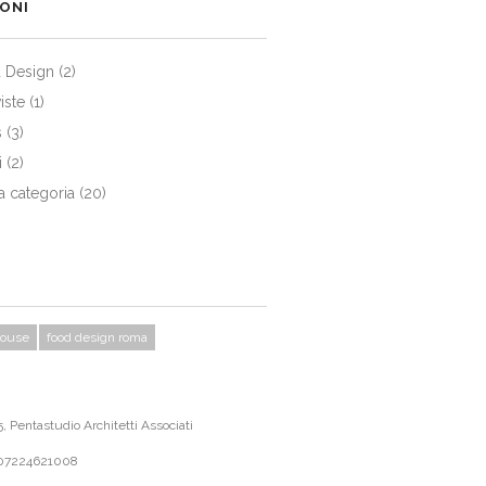
IONI
 Design
(2)
viste
(1)
s
(3)
i
(2)
a categoria
(20)
house
food design roma
 Pentastudio Architetti Associati
 07224621008