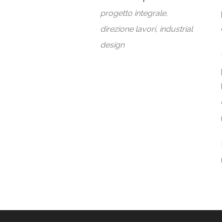
progetto integrale,
direzione lavori, industrial
design