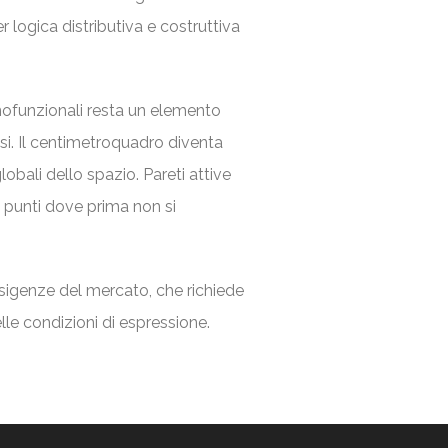
er logica distributiva e costruttiva
onofunzionali resta un elemento
i. Il centimetroquadro diventa
lobali dello spazio. Pareti attive
n punti dove prima non si
igenze del mercato, che richiede
lle condizioni di espressione.