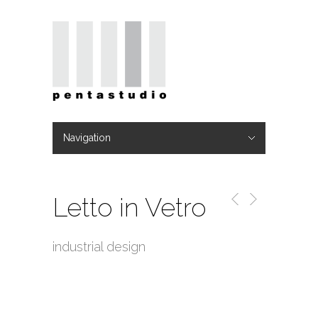
Navigation
Hide Navigation
Home
Studio
TEAM
Progetti
Blog
Video
Contatti
Letto in Vetro
industrial design