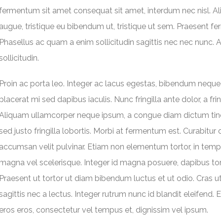
fermentum sit amet consequat sit amet, interdum nec nisl. Al
augue, tristique eu bibendum ut, tristique ut sem. Praesent 
Phasellus ac quam a enim sollicitudin sagittis nec nec nunc
sollicitudin.
Proin ac porta leo. Integer ac lacus egestas, bibendum neque q
placerat mi sed dapibus iaculis. Nunc fringilla ante dolor, a fri
Aliquam ullamcorper neque ipsum, a congue diam dictum tinci
sed justo fringilla lobortis. Morbi at fermentum est. Curabitur o
accumsan velit pulvinar. Etiam non elementum tortor, in te
magna vel scelerisque. Integer id magna posuere, dapibus tortor
Praesent ut tortor ut diam bibendum luctus et ut odio. Cras ut
sagittis nec a lectus. Integer rutrum nunc id blandit eleifend.
eros eros, consectetur vel tempus et, dignissim vel ipsum.