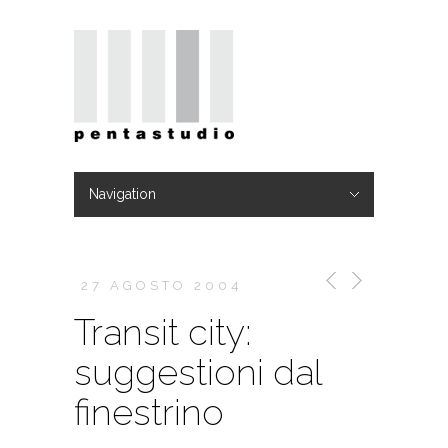
Navigation
Hide Navigation
Home
Studio
TEAM
Progetti
Blog
Video
Contatti
27 AGOSTO 2004
Transit city:
suggestioni dal
finestrino