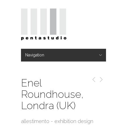
Navigation
Hide Navigation
Home
Studio
TEAM
Progetti
Blog
Video
Contatti
Enel
Roundhouse,
Londra (UK)
allestimento - exhibition design