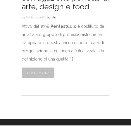
arte, design e food
23 Febbraio 2016 |
admin
Attivo dal 1998
Pentastudio
è costituito da
un affiatato gruppo di professionisti che ha
sviluppato in questi anni un esperto team di
progettazione la cui ricerca è finalizzata alla
definizione di una qualità [..]
READ MORE